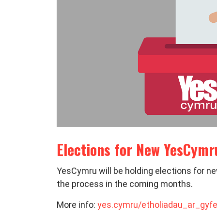
Elections for New YesCymr
YesCymru will be holding elections for n
the process in the coming months.
More info:
yes.cymru/etholiadau_ar_gy