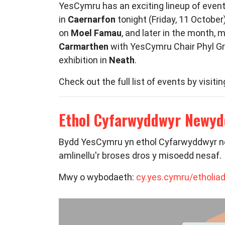
YesCymru has an exciting lineup of even
in
Caernarfon
tonight (Friday, 11 October
on
Moel Famau
, and later in the month, 
Carmarthen
with YesCymru Chair Phyl Gri
exhibition in
Neath
.
Check out the full list of events by visit
Ethol Cyfarwyddwyr Newy
Bydd YesCymru yn ethol Cyfarwyddwyr ne
amlinellu'r broses dros y misoedd nesaf.
Mwy o wybodaeth:
cy.yes.cymru/etholi