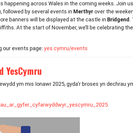
ts happening across Wales in the coming weeks. Join u
), followed by several events in
Merthyr
over the weekend
more banners will be displayed at the castle in
Bridgend
.
ffiths. At the start of November, we’ll be celebrating t
ing our events page:
yes.cymru/events
dd YesCymru
wydd ym mis Ionawr 2025, gyda'r broses yn dechrau y
adau_ar_gyfer_cyfarwyddwyr_yescymru_2025