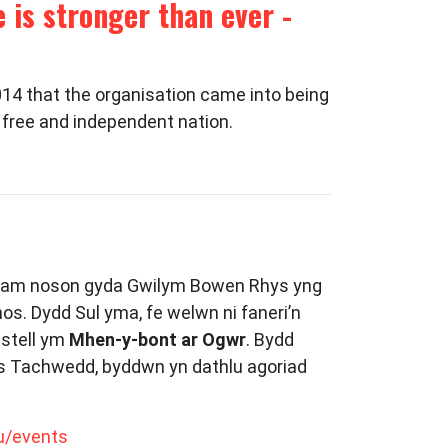
is stronger than ever -
014 that the organisation came into being
a free and independent nation.
i am noson gyda Gwilym Bowen Rhys yng
s. Dydd Sul yma, fe welwn ni faneri’n
astell ym
Mhen-y-bont ar Ogwr
. Bydd
is Tachwedd, byddwn yn dathlu agoriad
u/events