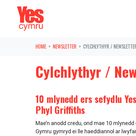
Skip navigation
HOME
NEWSLETTER
CYLCHLYTHYR / NEWSLETTER
Cylchlythyr / New
10 mlynedd ers sefydlu Ye
Phyl Griffiths
Mae’n anodd credu, ond mae 10 mlynedd g
Gymru gymryd ei lle haeddiannol ar lwyfan