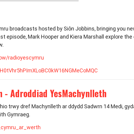
ymru broadcasts hosted by Siôn Jobbins, bringing you n
test episode, Mark Hooper and Kiera Marshall explore t
w.
how/radioyescymru
PLFFH0tVhr5hPImXLoBC0kW16NGMeCoMQC
h - Adroddiad YesMachynlleth
o trwy dref Machynlleth ar ddydd Sadwrn 14 Medi, gyda 5
aith Gymraeg.
w_cymru_ar_werth