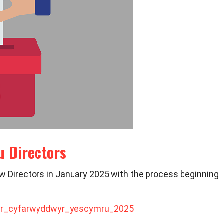
u Directors
ew Directors in January 2025 with the process beginning 
fer_cyfarwyddwyr_yescymru_2025