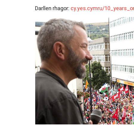
Darllen rhagor:
cy.yes.cymru/10_years_