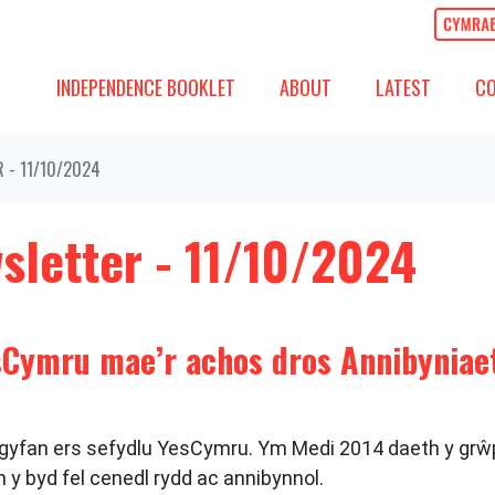
ABOUT
LATEST
COMM
SHOW SUBMENU FOR
SHOW SUBMENU
SH
INDEPENDENCE BOOKLET
ABOUT
LATEST
C
 - 11/10/2024
sletter - 11/10/2024
sCymru mae’r achos dros Annibyniaet
yfan ers sefydlu YesCymru. Ym Medi 2014 daeth y grŵp i
 y byd fel cenedl rydd ac annibynnol.