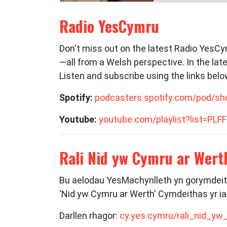
Radio YesCymru
Don't miss out on the latest Radio YesC
—all from a Welsh perspective. In the la
Listen and subscribe using the links belo
Spotify:
podcasters.spotify.com/pod/s
Youtube:
youtube.com/playlist?list=
Rali Nid yw Cymru ar Wert
Bu aelodau YesMachynlleth yn gorymdeithi
'Nid yw Cymru ar Werth' Cymdeithas yr i
Darllen rhagor:
cy.yes.cymru/rali_nid_y