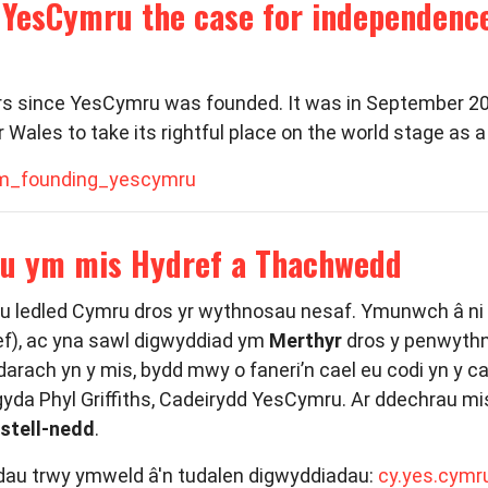
 YesCymru the case for independence 
 years since YesCymru was founded. It was in September 2
 Wales to take its rightful place on the world stage as 
om_founding_yescymru
u ym mis Hydref a Thachwedd
au ledled Cymru dros yr wythnosau nesaf. Ymunwch â n
f), ac yna sawl digwyddiad ym
Merthyr
dros y penwythno
darach yn y mis, bydd mwy o faneri’n cael eu codi yn y c
yda Phyl Griffiths, Cadeirydd YesCymru. Ar ddechrau m
stell-nedd
.
dau trwy ymweld â'n tudalen digwyddiadau:
cy.yes.cymr