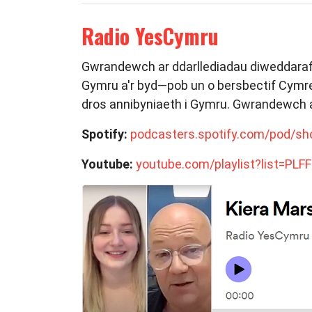
Radio YesCymru
Gwrandewch ar ddarllediadau diweddaraf 
Gymru a'r byd—pob un o bersbectif Cymre
dros annibyniaeth i Gymru. Gwrandewch a 
Spotify:
podcasters.spotify.com/pod/s
Youtube:
youtube.com/playlist?list=