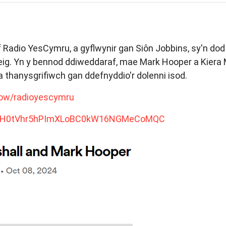
Radio YesCymru, a gyflwynir gan Siôn Jobbins, sy'n dod
ig. Yn y bennod ddiweddaraf, mae Mark Hooper a Kiera 
thanysgrifiwch gan ddefnyddio'r dolenni isod.
how/radioyescymru
PLFFH0tVhr5hPImXLoBC0kW16NGMeCoMQC