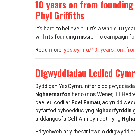
10 years on from founding
Phyl Griffiths
It’s hard to believe but it’s a whole 10
with its founding mission to campaign for
Read more:
yes.cymru/10_years_on_fr
Digwyddiadau Ledled Cymr
Bydd gan YesCymru nifer o ddigwyddiad
Nghaernarfon
heno (nos Wener, 11 Hydre
cael eu codi ar
Foel Famau
, ac yn ddiwed
cyfarfod cyhoeddus yng
Nghaerfyrddin
g
arddangosfa Celf Annibyniaeth yng
Ngha
Edrychwch ar y rhestr lawn o ddigwyddia