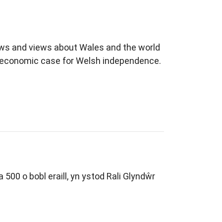
ews and views about Wales and the world
he economic case for Welsh independence.
00 o bobl eraill, yn ystod Rali Glyndŵr