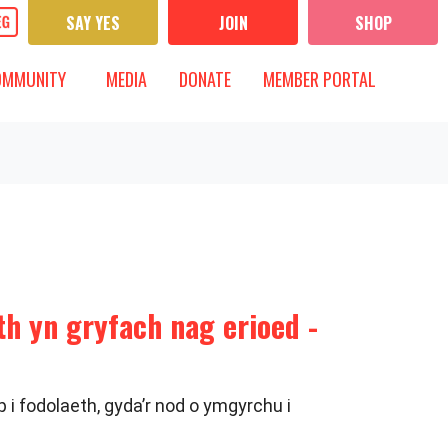
SAY YES
JOIN
SHOP
UNITY
MEDIA
 FOR
OW SUBMENU FOR
SHOW SUBMENU FOR
OMMUNITY
MEDIA
DONATE
MEMBER PORTAL
h yn gryfach nag erioed -
 fodolaeth, gyda’r nod o ymgyrchu i